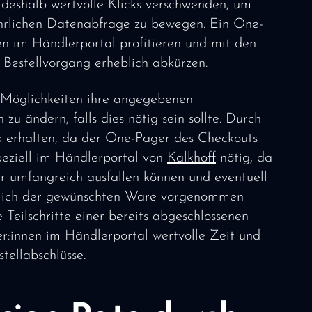
 deshalb wertvolle Klicks verschwenden, um
führlichen Datenabfrage zu bewegen. Ein One-
 im Händlerportal profitieren und mit den
Bestellvorgang erheblich abkürzen.
 Möglichkeiten ihre angegebenen
u ändern, falls dies nötig sein sollte. Durch
ck erhalten, da der One-Pager des Checkouts
speziell im Händlerportal von
Kalkhoff
nötig, da
hr umfangreich ausfallen können und eventuell
glich der gewünschten Ware vorgenommen
Teilschritte einer bereits abgeschlossenen
:innen im Händlerportal wertvolle Zeit und
tellabschlüsse.