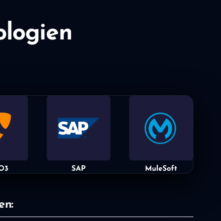
ologien
en: