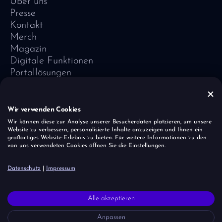
Über uns
Presse
Kontakt
Merch
Magazin
Digitale Funktionen
Portallösungen
Referenzen
Software-Lexikon
Vivid Vision
Wir verwenden Cookies
Impressum
Wir können diese zur Analyse unserer Besucherdaten platzieren, um unsere
Website zu verbessern, personalisierte Inhalte anzuzeigen und Ihnen ein
Datenschutz
großartiges Website-Erlebnis zu bieten. Für weitere Informationen zu den
Cookies
von uns verwendeten Cookies öffnen Sie die Einstellungen.
Sicherheitslücke melden
Datenschutz
|
Impressum
Der Einhornherde ist es wichtig, dass alle Menschen – unabhängig
Alle akzeptieren
von Glaube, Herkunft, Alter und Geschlecht – akzeptiert und
respektiert werden. Wir ziehen allerdings eine klare Linie bei rechtem
Anpassen