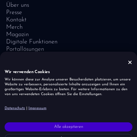
Über uns
Presse
Kontakt
Merch
Magazin
Digitale Funktionen
Portallösungen
Referenzen
Software-Lexikon
Vivid Vision
Wir verwenden Cookies
Impressum
Wir können diese zur Analyse unserer Besucherdaten platzieren, um unsere
Website zu verbessern, personalisierte Inhalte anzuzeigen und Ihnen ein
Datenschutz
großartiges Website-Erlebnis zu bieten. Für weitere Informationen zu den
Cookies
von uns verwendeten Cookies öffnen Sie die Einstellungen.
Sicherheitslücke melden
Datenschutz
|
Impressum
Der Einhornherde ist es wichtig, dass alle Menschen – unabhängig
Alle akzeptieren
von Glaube, Herkunft, Alter und Geschlecht – akzeptiert und
respektiert werden. Wir ziehen allerdings eine klare Linie bei rechtem