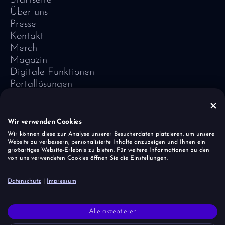
Über uns
Presse
Kontakt
Merch
Magazin
Digitale Funktionen
Portallösungen
Referenzen
Software-Lexikon
Vivid Vision
Wir verwenden Cookies
Impressum
Wir können diese zur Analyse unserer Besucherdaten platzieren, um unsere
Website zu verbessern, personalisierte Inhalte anzuzeigen und Ihnen ein
Datenschutz
großartiges Website-Erlebnis zu bieten. Für weitere Informationen zu den
Cookies
von uns verwendeten Cookies öffnen Sie die Einstellungen.
Sicherheitslücke melden
Datenschutz
|
Impressum
Der Einhornherde ist es wichtig, dass alle Menschen – unabhängig
Alle akzeptieren
von Glaube, Herkunft, Alter und Geschlecht – akzeptiert und
respektiert werden. Wir ziehen allerdings eine klare Linie bei rechtem