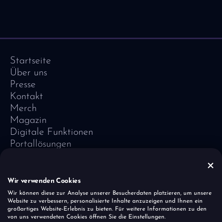
Startseite
Über uns
Presse
Kontakt
Merch
Magazin
Digitale Funktionen
Portallösungen
Referenzen
Software-Lexikon
Vivid Vision
Wir verwenden Cookies
Impressum
Wir können diese zur Analyse unserer Besucherdaten platzieren, um unsere
Website zu verbessern, personalisierte Inhalte anzuzeigen und Ihnen ein
Datenschutz
großartiges Website-Erlebnis zu bieten. Für weitere Informationen zu den
Cookies
von uns verwendeten Cookies öffnen Sie die Einstellungen.