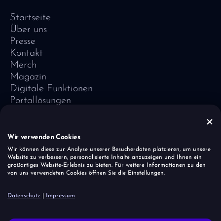
Startseite
Über uns
Presse
Kontakt
Merch
Magazin
Digitale Funktionen
Portallösungen
Referenzen
Software-Lexikon
Vivid Vision
Wir verwenden Cookies
Impressum
Wir können diese zur Analyse unserer Besucherdaten platzieren, um unsere
Website zu verbessern, personalisierte Inhalte anzuzeigen und Ihnen ein
Datenschutz
großartiges Website-Erlebnis zu bieten. Für weitere Informationen zu den
Cookies
von uns verwendeten Cookies öffnen Sie die Einstellungen.
Sicherheitslücke melden
Datenschutz
|
Impressum
Der Einhornherde ist es wichtig, dass alle Menschen – unabhängig