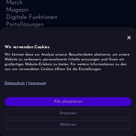
Merch
Magazin
Digitale Funktionen
Portallösungen
Referenzen
Software-Lexikon
Vivid Vision
Wir verwenden Cookies
Impressum
Wir können diese zur Analyse unserer Besucherdaten platzieren, um unsere
Website zu verbessern, personalisierte Inhalte anzuzeigen und Ihnen ein
Datenschutz
großartiges Website-Erlebnis zu bieten. Für weitere Informationen zu den
Cookies
von uns verwendeten Cookies öffnen Sie die Einstellungen.
Sicherheitslücke melden
Datenschutz
|
Impressum
Der Einhornherde ist es wichtig, dass alle Menschen – unabhängig
Alle akzeptieren
von Glaube, Herkunft, Alter und Geschlecht – akzeptiert und
respektiert werden. Wir ziehen allerdings eine klare Linie bei rechtem
Anpassen
Gedankengut, Hetze und Diskriminierung – denn WIR lernen aus
Fehlern der Geschichte.
Ablehnen