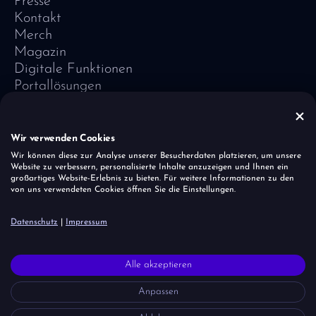
Presse
Kontakt
Merch
Magazin
Digitale Funktionen
Portallösungen
Referenzen
Software-Lexikon
Vivid Vision
Wir verwenden Cookies
Impressum
Wir können diese zur Analyse unserer Besucherdaten platzieren, um unsere
Website zu verbessern, personalisierte Inhalte anzuzeigen und Ihnen ein
Datenschutz
großartiges Website-Erlebnis zu bieten. Für weitere Informationen zu den
Cookies
von uns verwendeten Cookies öffnen Sie die Einstellungen.
Sicherheitslücke melden
Datenschutz
|
Impressum
Der Einhornherde ist es wichtig, dass alle Menschen – unabhängig
Alle akzeptieren
von Glaube, Herkunft, Alter und Geschlecht – akzeptiert und
respektiert werden. Wir ziehen allerdings eine klare Linie bei rechtem
Anpassen
Gedankengut, Hetze und Diskriminierung – denn WIR lernen aus