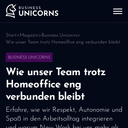
Start
>
Magazin
>
Business Unicorns
>
Wie unser Team trotz Homeoffice eng verbunden bleibt
BUSINESS UNICORNS
Wie unser Team trotz
Homeoffice eng
verbunden bleibt
Erfahre, wie wir Respekt, Autonomie und
Spaß in den Arbeitsalltag integrieren
und warum New Work bei uns mehr als