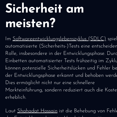
Sicherheit am
meisten?
Im
Softwareentwicklungslebenszyklus (SDLC)
spie
automatisierte (Sicherheits-)Tests eine entscheide
Rolle, insbesondere in der Entwicklungsphase. Dur
Einbetten automatisierter Tests frühzeitig im Zykl
können potenzielle Sicherheitslücken und Fehler be
der Entwicklungsphase erkannt und behoben werd
Dies ermöglicht nicht nur eine schnellere
Markteinführung, sondern reduziert auch die Kost
erheblich.
Laut
Shahadat Hossain
ist die Behebung von Fehl