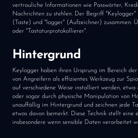
vertrauliche Informationen wie Passwörter, Kre
Nachrichten zu stehlen. Der Begriff "Keylogger" 
(Taste) und "logger" (Aufzeichner) zusammen. Üb
oder "Tastaturprotokollierer".
Hintergrund
Keylogger haben ihren Ursprung im Bereich der
von Angreifern als effizientes Werkzeug zur Sp
auf verschiedene Weise installiert werden, etwa
oder sogar durch physische Manipulation von 
unauffällig im Hintergrund und zeichnen jede T
etwas davon bemerkt. Diese Technik stellt eine
insbesondere wenn sensible Daten verarbeitet w