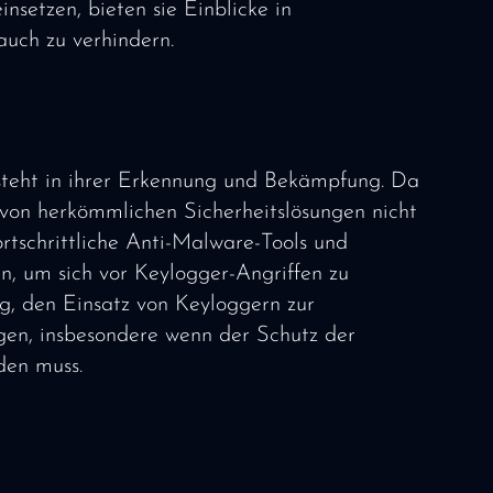
etzen, bieten sie Einblicke in
auch zu verhindern.
steht in ihrer Erkennung und Bekämpfung. Da
e von herkömmlichen Sicherheitslösungen nicht
tschrittliche Anti-Malware-Tools und
n, um sich vor Keylogger-Angriffen zu
g, den Einsatz von Keyloggern zur
igen, insbesondere wenn der Schutz der
den muss.