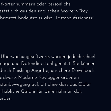
ditkartennummern oder persönliche
setzt sich aus den englischen Wörtern "key"
ersetzt bedeutet er also "Tastenaufzeichner"
 Überwachungssoftware, wurden jedoch schnell
ionage und Datendiebstahl genutzt. Sie können
 durch Phishing-Angriffe, unsichere Downloads
Hardware. Moderne Keylogger arbeiten
astenbewegung auf, oft ohne dass das Opfer
 erhebliche Gefahr für Unternehmen dar,
erden.